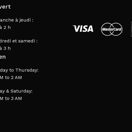
vert
anche à jeudi :
à 2 h
dredi et samedi :
à 3 h
en
day to Thursday:
AM to 2 AM
day & Saturday:
AM to 3 AM